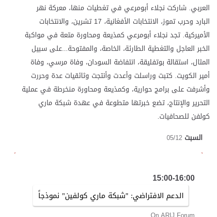
العربي. شاركت نجلاء أبومرعي في تغطيات منها، معركة نهر
البارد وحرب تموز، الانتخابات الأفغانية، 17 تشرين، والانتخابات
الأميركية. تجد نجلاء أبومرعي كمذيعة ومحاورة متعة في مواكبة
الخبر العاجل والتغطية الطارئة، الخاصة، والمفتوحة...على سبيل
المثال، استقالة بوتفليقة، انتفاضة السودان، وفاة مرسي، وفاة
أمير الكويت. كتبت وراسلت وأعدت وأنتجت وثائقيات عدة وحررت
وأشرفت على برامج حوارية، وكمذيعة ومحاورة منخرطة في عملية
التحرير والإنتاج، تضع خبرتها متطوعة في عهدة شبكة ماري
كولفن للصحافيات.
السبت
05/12
15:00-16:00
الدعم الافتراضي: "شبكة ماري كولفين" نموذجاً
On ARIJ Forum